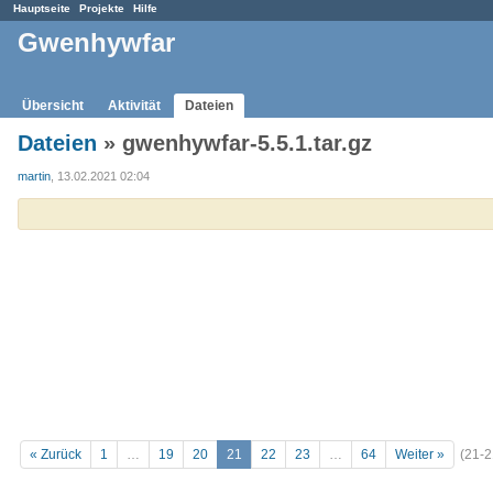
Hauptseite
Projekte
Hilfe
Gwenhywfar
Übersicht
Aktivität
Dateien
Dateien
» gwenhywfar-5.5.1.tar.gz
martin
, 13.02.2021 02:04
« Zurück
1
…
19
20
21
22
23
…
64
Weiter »
(21-2