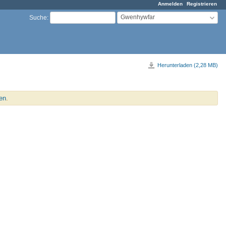
Anmelden
Registrieren
Gwenhywfar
Suche
:
Herunterladen (2,28 MB)
en
.