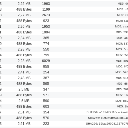
3
2,25 MB
1963
MD5: 9
3
488 Bytes
1199
MD5: d
8
2,27 MB
2673
MD5: a
1
488 Bytes
923
MD5: e2
1
2,26 MB
1953
MD5: ea
1
488 Bytes
1004
MD5: 23
9
2,34 MB
365
MD5: 4b
9
488 Bytes
774
MD5: 33
4
2,28 MB
550
MD5: 0c
4
488 Bytes
799
MD5: c5
1
2,28 MB
6029
MD5: d0
1
488 Bytes
958
MD5: 6f
1
2,41 MB
254
MD5: 52
1
2,48 MB
387
MD5: 01
1
488 Bytes
595
MD5: d8
9
2,5 MB
347
MD5: 76
9
488 Bytes
571
MD5: 81
4
2,5 MB
590
MD5: ba
4
488 Bytes
603
MD5: 1f
7
2,51 MB
354
SHA256: e182472116cac7ee4
7
488 Bytes
570
SHA256: 49ff3dfdfcf44886
3
2,51 MB
223
SHA256: 15faa560081727607