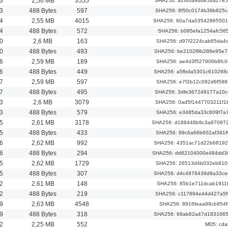
3
2,56 MB
3555
SHA256: a2f60a9dde5da27e5
3
488 Bytes
597
SHA256: 8f50c0174b39b825
4
2,55 MB
4015
SHA256: 60a7da03542865501
4
488 Bytes
572
SHA256: b095efa1254afc56
0
2,6 MB
163
SHA256: d97f2224cab85da4
0
488 Bytes
493
SHA256: be2102f9b288e95e7
6
2,59 MB
189
SHA256: ae4d3f527906b8fc
6
488 Bytes
449
SHA256: a5fbda5301c610268
7
2,59 MB
597
SHA256: e7f2b12c092d6f59
7
488 Bytes
495
SHA256: 3dfe367249177a10
3
2,6 MB
3079
SHA256: 0ad5f1447703211f
3
488 Bytes
579
SHA256: e3485da33c609f7a
5
2,61 MB
3178
SHA256: d188448b9c3a97097
5
488 Bytes
433
SHA256: 89c6a66b602af391
6
2,62 MB
992
SHA256: 4351ac71d22b68192
6
488 Bytes
294
SHA256: dd82104000e484dd3
5
2,62 MB
1729
SHA256: 26513d4b032eb810
5
488 Bytes
307
SHA256: d4c4978439d8a33ce
2
2,61 MB
148
SHA256: 85b1e711dcab1911
2
488 Bytes
219
SHA256: c117894e44d427a5
9
2,63 MB
4548
SHA256: 8916feaa99cb954f
9
488 Bytes
318
SHA256: 69ab62a47d1831665
2
2,25 MB
552
MD5: cd