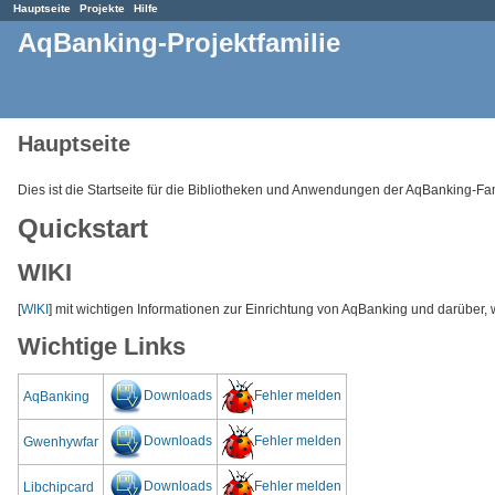
Hauptseite
Projekte
Hilfe
AqBanking-Projektfamilie
Hauptseite
Dies ist die Startseite für die Bibliotheken und Anwendungen der AqBanking-Fam
Quickstart
WIKI
[
WIKI
] mit wichtigen Informationen zur Einrichtung von AqBanking und darüber
Wichtige Links
Downloads
Fehler melden
AqBanking
Downloads
Fehler melden
Gwenhywfar
Downloads
Fehler melden
Libchipcard