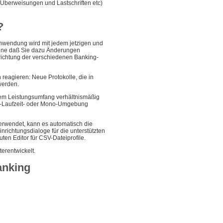
Überweisungen und Lastschriften etc)
?
 Anwendung wird mit jedem jetzigen und
ohne daß Sie dazu Änderungen
richtung der verschiedenen Banking-
reagieren: Neue Protokolle, die in
werden.
nem Leistungsumfang verhältnismäßig
va-Laufzeit- oder Mono-Umgebung
erwendet, kann es automatisch die
richtungsdialoge für die unterstützten
ten Editor für CSV-Dateiprofile.
terentwickelt.
anking