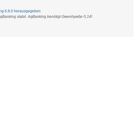
ng 6.8.0 herausgegeben
qBanking stabil. AqBanking benötigt Gwenhywfar-5.14!