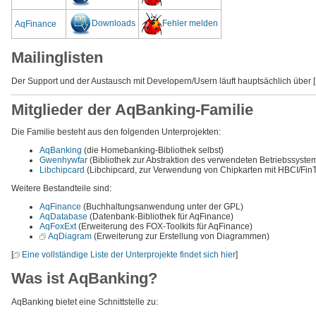
Downloads
Fehler melden
AqFinance
Mailinglisten
Der Support und der Austausch mit Developern/Usern läuft hauptsächlich über [
Mitglieder der AqBanking-Familie
Die Familie besteht aus den folgenden Unterprojekten:
AqBanking
(die Homebanking-Bibliothek selbst)
Gwenhywfar
(Bibliothek zur Abstraktion des verwendeten Betriebssystems
Libchipcard
(Libchipcard, zur Verwendung von Chipkarten mit HBCI/Fin
Weitere Bestandteile sind:
AqFinance
(Buchhaltungsanwendung unter der GPL)
AqDatabase
(Datenbank-Bibliothek für AqFinance)
AqFoxExt
(Erweiterung des FOX-Toolkits für AqFinance)
AqDiagram
(Erweiterung zur Erstellung von Diagrammen)
[
Eine vollständige Liste der Unterprojekte findet sich hier
]
Was ist AqBanking?
AqBanking bietet eine Schnittstelle zu: