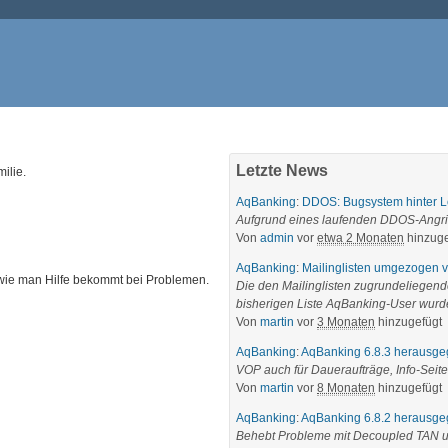
Letzte News
ilie.
AqBanking
:
DDOS: Bugsystem hinter Lo
Aufgrund eines laufenden DDOS-Angriffe
Von
admin
vor
etwa 2 Monaten
hinzuge
AqBanking
:
Mailinglisten umgezogen 
, wie man Hilfe bekommt bei Problemen.
Die den Mailinglisten zugrundeliegen
bisherigen Liste AqBanking-User wurden
Von
martin
vor
3 Monaten
hinzugefügt
AqBanking
:
AqBanking 6.8.3 herausg
VOP auch für Daueraufträge, Info-Seit
Von
martin
vor
8 Monaten
hinzugefügt
AqBanking
:
AqBanking 6.8.2 herausg
Behebt Probleme mit Decoupled TAN un