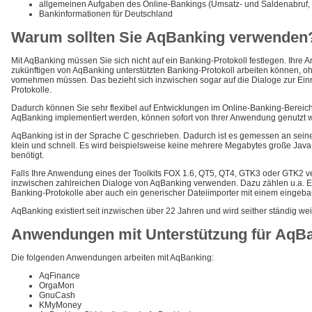
allgemeinen Aufgaben des Online-Bankings (Umsatz- und Saldenabruf, 
Bankinformationen für Deutschland
Warum sollten Sie AqBanking verwenden
Mit AqBanking müssen Sie sich nicht auf ein Banking-Protokoll festlegen. Ihre
zukünftigen von AqBanking unterstützten Banking-Protokoll arbeiten können, 
vornehmen müssen. Das bezieht sich inzwischen sogar auf die Dialoge zur Ein
Protokolle.
Dadurch können Sie sehr flexibel auf Entwicklungen im Online-Banking-Bereich 
AqBanking implementiert werden, können sofort von Ihrer Anwendung genutzt 
AqBanking ist in der Sprache C geschrieben. Dadurch ist es gemessen an sei
klein und schnell. Es wird beispielsweise keine mehrere Megabytes große Ja
benötigt.
Falls Ihre Anwendung eines der Toolkits FOX 1.6, QT5, QT4, GTK3 oder GTK2 v
inzwischen zahlreichen Dialoge von AqBanking verwenden. Dazu zählen u.a. Ein
Banking-Protokolle aber auch ein generischer Dateiimporter mit einem eingebau
AqBanking existiert seit inzwischen über 22 Jahren und wird seither ständig wei
Anwendungen mit Unterstützung für AqB
Die folgenden Anwendungen arbeiten mit AqBanking:
AqFinance
OrgaMon
GnuCash
KMyMoney