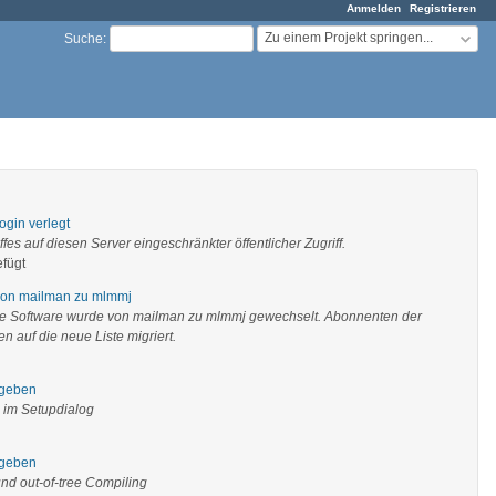
Anmelden
Registrieren
Zu einem Projekt springen...
Suche
:
gin verlegt
s auf diesen Server eingeschränkter öffentlicher Zugriff.
fügt
von mailman zu mlmmj
de Software wurde von mailman zu mlmmj gewechselt. Abonnenten der
 auf die neue Liste migriert.
egeben
e im Setupdialog
egeben
d out-of-tree Compiling