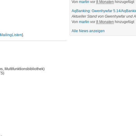
Von
martin
vor
8 Monaten
hinzugefügt
AqBanking
:
Gwenhywfar 5.14/AqBanki
Aktueller Stand von Gwenhywfar und A
Von
martin
vor
8 Monaten
hinzugefügt
Alle News anzeigen
MailingListen
].
, Multifunktionsbibliothek)
TS)