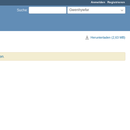
Anmelden
Registrieren
Gwenhywfar
Suche
:
Herunterladen (2,63 MB)
en
.