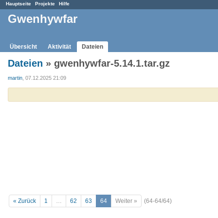
Hauptseite
Projekte
Hilfe
Gwenhywfar
Übersicht
Aktivität
Dateien
Dateien
» gwenhywfar-5.14.1.tar.gz
martin
, 07.12.2025 21:09
« Zurück
1
…
62
63
64
Weiter »
(64-64/64)