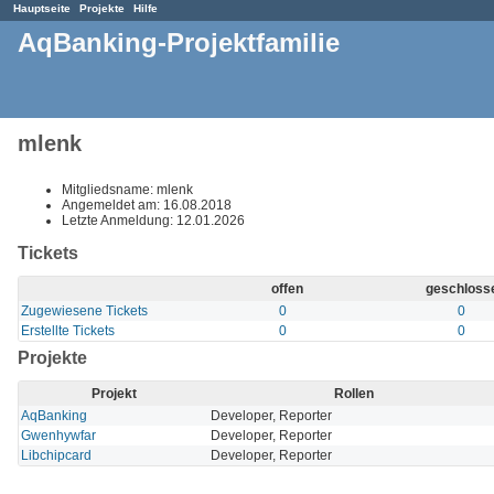
Hauptseite
Projekte
Hilfe
AqBanking-Projektfamilie
mlenk
Mitgliedsname: mlenk
Angemeldet am: 16.08.2018
Letzte Anmeldung: 12.01.2026
Tickets
offen
geschloss
Zugewiesene Tickets
0
0
Erstellte Tickets
0
0
Projekte
Projekt
Rollen
AqBanking
Developer, Reporter
Gwenhywfar
Developer, Reporter
Libchipcard
Developer, Reporter