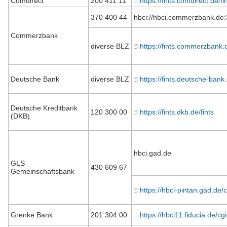
Comdirect
200 411 11
https://fints.comdirect.de/fi
370 400 44
hbci://hbci.commerzbank.de:
Commerzbank
diverse BLZ
https://fints.commerzbank.d
Deutsche Bank
diverse BLZ
https://fints.deutsche-bank
Deutsche Kreditbank
120 300 00
https://fints.dkb.de/fints
(DKB)
hbci.gad.de
GLS
430 609 67
Gemeinschaftsbank
https://hbci-pintan.gad.de/c
Grenke Bank
201 304 00
https://hbci11.fiducia.de/cg