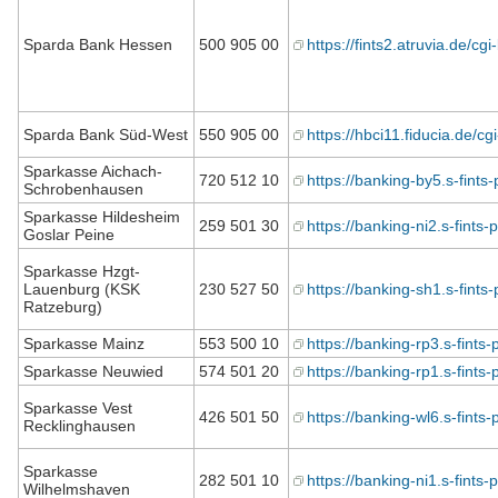
Sparda Bank Hessen
500 905 00
https://fints2.atruvia.de/cgi
Sparda Bank Süd-West
550 905 00
https://hbci11.fiducia.de/cg
Sparkasse Aichach-
720 512 10
https://banking-by5.s-fints-
Schrobenhausen
Sparkasse Hildesheim
259 501 30
https://banking-ni2.s-fints-p
Goslar Peine
Sparkasse Hzgt-
Lauenburg (KSK
230 527 50
https://banking-sh1.s-fints-
Ratzeburg)
Sparkasse Mainz
553 500 10
https://banking-rp3.s-fints-
Sparkasse Neuwied
574 501 20
https://banking-rp1.s-fints-
Sparkasse Vest
426 501 50
https://banking-wl6.s-fints-
Recklinghausen
Sparkasse
282 501 10
https://banking-ni1.s-fints-p
Wilhelmshaven