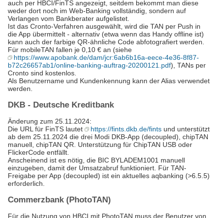
auch per HBCI/FinTS angezeigt, seitdem bekommt man diese
weder dort noch im Web-Banking vollständig, sondern auf
Verlangen vom Bankberater aufgelistet.
Ist das Cronto-Verfahren ausgewählt, wird die TAN per Push in
die App übermittelt - alternativ (etwa wenn das Handy offline ist)
kann auch der farbige QR-ähnliche Code abfotografiert werden.
Für mobileTAN fallen je 0,10 € an (siehe
https://www.apobank.de/dam/jcr:6ab6b16a-eece-4e36-8f87-
b72c26657ab1/online-banking-auftrag-20200121.pdf
), TANs per
Cronto sind kostenlos.
Als Benutzername und Kundenkennung kann der Alias verwendet
werden.
DKB - Deutsche Kreditbank
Änderung zum 25.11.2024:
Die URL für FinTS lautet
https://fints.dkb.de/fints
und unterstützt
ab dem 25.11.2024 die drei Modi DKB-App (decoupled), chipTAN
manuell, chipTAN QR. Unterstützung für ChipTAN USB oder
FlickerCode entfällt.
Anscheinend ist es nötig, die BIC BYLADEM1001 manuell
einzugeben, damit der Umsatzabruf funktioniert. Für TAN-
Freigabe per App (decoupled) ist ein aktuelles aqbanking (>6.5.5)
erforderlich.
Commerzbank (PhotoTAN)
Für die Nutzung von HBCI mit PhotoTAN muss der Benutzer von