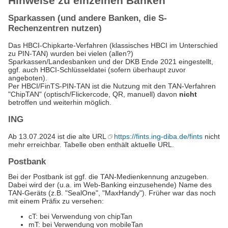
Hinweise zu einzelnen Banken
Sparkassen (und andere Banken, die S-
Rechenzentren nutzen)
Das HBCI-Chipkarte-Verfahren (klassisches HBCI im Unterschied
zu PIN-TAN) wurden bei vielen (allen?)
Sparkassen/Landesbanken und der DKB Ende 2021 eingestellt,
ggf. auch HBCI-Schlüsseldatei (sofern überhaupt zuvor
angeboten).
Per HBCI/FinTS-PIN-TAN ist die Nutzung mit den TAN-Verfahren
"ChipTAN" (optisch/Flickercode, QR, manuell) davon
nicht
betroffen und weiterhin möglich.
ING
Ab 13.07.2024 ist die alte URL
https://fints.ing-diba.de/fints
nicht
mehr erreichbar. Tabelle oben enthält aktuelle URL.
Postbank
Bei der Postbank ist ggf. die TAN-Medienkennung anzugeben.
Dabei wird der (u.a. im Web-Banking einzusehende) Name des
TAN-Geräts (z.B. "SealOne", "MaxHandy"). Früher war das noch
mit einem Präfix zu versehen:
cT: bei Verwendung von chipTan
mT: bei Verwendung von mobileTan