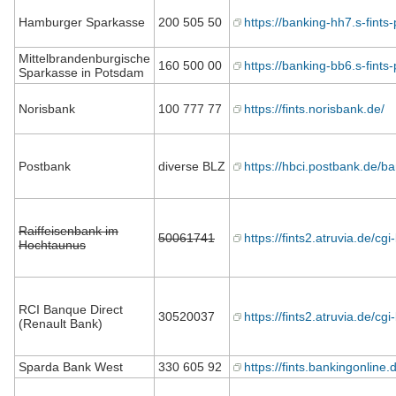
Hamburger Sparkasse
200 505 50
https://banking-hh7.s-fints-
Mittelbrandenburgische
160 500 00
https://banking-bb6.s-fints-
Sparkasse in Potsdam
Norisbank
100 777 77
https://fints.norisbank.de/
Postbank
diverse BLZ
https://hbci.postbank.de/b
Raiffeisenbank im
50061741
https://fints2.atruvia.de/cgi
Hochtaunus
RCI Banque Direct
30520037
https://fints2.atruvia.de/cgi
(Renault Bank)
Sparda Bank West
330 605 92
https://fints.bankingonline