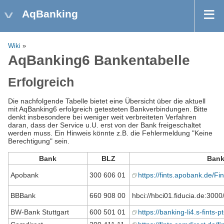
AqBanking
Wiki
»
AqBanking6 Bankentabelle
Erfolgreich
Die nachfolgende Tabelle bietet eine Übersicht über die aktuell
mit AqBanking6 erfolgreich getesteten Bankverbindungen. Bitte
denkt insbesondere bei weniger weit verbreiteten Verfahren
daran, dass der Service u.U. erst von der Bank freigeschaltet
werden muss. Ein Hinweis könnte z.B. die Fehlermeldung "Keine
Berechtigung" sein.
Bank
BLZ
Bank
Apobank
300 606 01
https://fints.apobank.de/F
BBBank
660 908 00
hbci://hbci01.fiducia.de:3000
BW-Bank Stuttgart
600 501 01
https://banking-li4.s-fints-pt