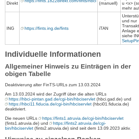
https://fints.1822direkt.com/fints/hbci
Direkt
(manuell)
u <x> (so
mehr auf
Unterstü
und nur
Transak
ING
https://fints.ing.de/fints
iTAN
Anlage e
siehe IN
SetupPi
Individuelle Informationen
Allgemeiner Hinweis zu Einträgen in der
obigen Tabelle
Deaktivierung alter FinTS-URLs zum 13.03.2024
Am 13.03.2024 wird der Zugriff über die alten URLs
https://hbci-pintan.gad.de/cgi-bin/hbciservlet
(hbci.gad.de) und
https://hbci11.fiducia.de/cgi-bin/hbciservlet
(hbci01.fiducia.de)
deaktiviert.
Die neuen URLs
https://fints1.atruvia.de/cgi-bin/hbciservlet
(fints1.atruvia.de) und
https://fints2.atruvia.de/cgi-
bin/hbciservlet
(fints2.atruvia.de) sind seit dem 13.09.2023 aktiv.