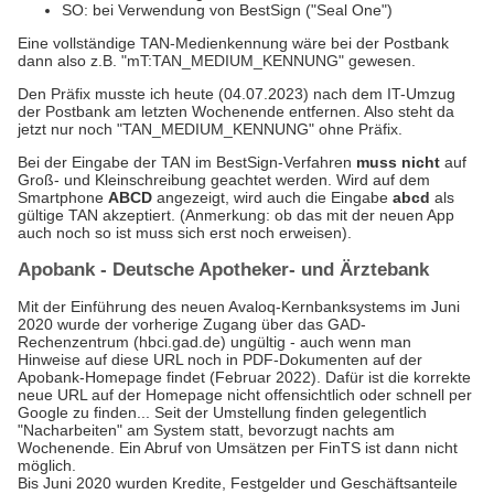
SO: bei Verwendung von BestSign ("Seal One")
Eine vollständige TAN-Medienkennung wäre bei der Postbank
dann also z.B. "mT:TAN_MEDIUM_KENNUNG" gewesen.
Den Präfix musste ich heute (04.07.2023) nach dem IT-Umzug
der Postbank am letzten Wochenende entfernen. Also steht da
jetzt nur noch "TAN_MEDIUM_KENNUNG" ohne Präfix.
Bei der Eingabe der TAN im BestSign-Verfahren
muss nicht
auf
Groß- und Kleinschreibung geachtet werden. Wird auf dem
Smartphone
ABCD
angezeigt, wird auch die Eingabe
abcd
als
gültige TAN akzeptiert. (Anmerkung: ob das mit der neuen App
auch noch so ist muss sich erst noch erweisen).
Apobank - Deutsche Apotheker- und Ärztebank
Mit der Einführung des neuen Avaloq-Kernbanksystems im Juni
2020 wurde der vorherige Zugang über das GAD-
Rechenzentrum (hbci.gad.de) ungültig - auch wenn man
Hinweise auf diese URL noch in PDF-Dokumenten auf der
Apobank-Homepage findet (Februar 2022). Dafür ist die korrekte
neue URL auf der Homepage nicht offensichtlich oder schnell per
Google zu finden... Seit der Umstellung finden gelegentlich
"Nacharbeiten" am System statt, bevorzugt nachts am
Wochenende. Ein Abruf von Umsätzen per FinTS ist dann nicht
möglich.
Bis Juni 2020 wurden Kredite, Festgelder und Geschäftsanteile