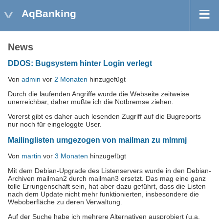
AqBanking
News
DDOS: Bugsystem hinter Login verlegt
Von
admin
vor
2 Monaten
hinzugefügt
Durch die laufenden Angriffe wurde die Webseite zeitweise
unerreichbar, daher mußte ich die Notbremse ziehen.
Vorerst gibt es daher auch lesenden Zugriff auf die Bugreports
nur noch für eingeloggte User.
Mailinglisten umgezogen von mailman zu mlmmj
Von
martin
vor
3 Monaten
hinzugefügt
Mit dem Debian-Upgrade des Listenservers wurde in den Debian-
Archiven mailman2 durch mailman3 ersetzt. Das mag eine ganz
tolle Errungenschaft sein, hat aber dazu geführt, dass die Listen
nach dem Update nicht mehr funktionierten, insbesondere die
Weboberfläche zu deren Verwaltung.
Auf der Suche habe ich mehrere Alternativen ausprobiert (u.a.