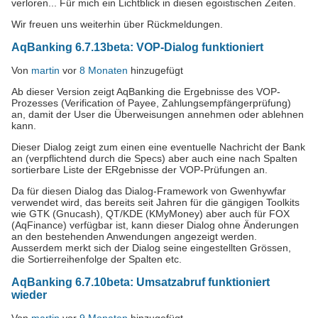
verloren... Für mich ein Lichtblick in diesen egoistischen Zeiten.
Wir freuen uns weiterhin über Rückmeldungen.
AqBanking 6.7.13beta: VOP-Dialog funktioniert
Von
martin
vor
8 Monaten
hinzugefügt
Ab dieser Version zeigt AqBanking die Ergebnisse des VOP-
Prozesses (Verification of Payee, Zahlungsempfängerprüfung)
an, damit der User die Überweisungen annehmen oder ablehnen
kann.
Dieser Dialog zeigt zum einen eine eventuelle Nachricht der Bank
an (verpflichtend durch die Specs) aber auch eine nach Spalten
sortierbare Liste der ERgebnisse der VOP-Prüfungen an.
Da für diesen Dialog das Dialog-Framework von Gwenhywfar
verwendet wird, das bereits seit Jahren für die gängigen Toolkits
wie GTK (Gnucash), QT/KDE (KMyMoney) aber auch für FOX
(AqFinance) verfügbar ist, kann dieser Dialog ohne Änderungen
an den bestehenden Anwendungen angezeigt werden.
Ausserdem merkt sich der Dialog seine eingestellten Grössen,
die Sortierreihenfolge der Spalten etc.
AqBanking 6.7.10beta: Umsatzabruf funktioniert
wieder