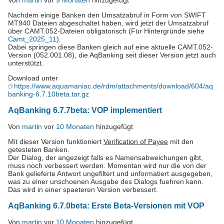
Von
martin
vor
9 Monaten
hinzugefügt
Nachdem einige Banken den Umsatzabruf in Form von SWIFT
MT940 Dateien abgeschaltet haben, wird jetzt der Umsatzabruf
über CAMT.052-Dateien obligatorisch (Für Hintergründe siehe
Camt_2025_11
).
Dabei springen diese Banken gleich auf eine aktuelle CAMT.052-
Version (052.001.08), die AqBanking seit dieser Version jetzt auch
unterstützt.
Download unter
https://www.aquamaniac.de/rdm/attachments/download/604/aq
banking-6.7.10beta.tar.gz
AqBanking 6.7.7beta: VOP implementiert
Von
martin
vor
10 Monaten
hinzugefügt
Mit dieser Version funktioniert
Verification of Payee
mit den
getesteten Banken.
Der Dialog, der angezeigt falls es Namensabweichungen gibt,
muss noch verbessert werden. Momentan wird nur die von der
Bank gelieferte Antwort ungefiltert und unformatiert ausgegeben,
was zu einer unschoenen Ausgabe des Dialogs fuehren kann.
Das wird in einer spaeteren Version verbessert.
AqBanking 6.7.0beta: Erste Beta-Versionen mit VOP
Von
martin
vor
10 Monaten
hinzugefügt