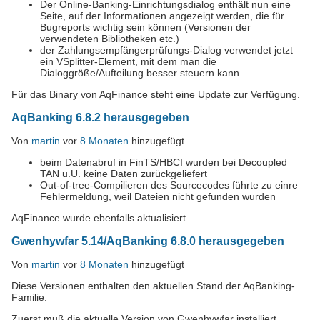
Der Online-Banking-Einrichtungsdialog enthält nun eine
Seite, auf der Informationen angezeigt werden, die für
Bugreports wichtig sein können (Versionen der
verwendeten Bibliotheken etc.)
der Zahlungsempfängerprüfungs-Dialog verwendet jetzt
ein VSplitter-Element, mit dem man die
Dialoggröße/Aufteilung besser steuern kann
Für das Binary von AqFinance steht eine Update zur Verfügung.
AqBanking 6.8.2 herausgegeben
Von
martin
vor
8 Monaten
hinzugefügt
beim Datenabruf in FinTS/HBCI wurden bei Decoupled
TAN u.U. keine Daten zurückgeliefert
Out-of-tree-Compilieren des Sourcecodes führte zu einre
Fehlermeldung, weil Dateien nicht gefunden wurden
AqFinance wurde ebenfalls aktualisiert.
Gwenhywfar 5.14/AqBanking 6.8.0 herausgegeben
Von
martin
vor
8 Monaten
hinzugefügt
Diese Versionen enthalten den aktuellen Stand der AqBanking-
Familie.
Zuerst muß die aktuelle Version von Gwenhywfar installiert