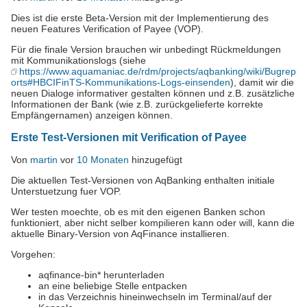
Dies ist die erste Beta-Version mit der Implementierung des
neuen Features Verification of Payee (VOP).
Für die finale Version brauchen wir unbedingt Rückmeldungen
mit Kommunikationslogs (siehe
https://www.aquamaniac.de/rdm/projects/aqbanking/wiki/Bugrep
orts#HBCIFinTS-Kommunikations-Logs-einsenden
), damit wir die
neuen Dialoge informativer gestalten können und z.B. zusätzliche
Informationen der Bank (wie z.B. zurückgelieferte korrekte
Empfängernamen) anzeigen können.
Erste Test-Versionen mit Verification of Payee
Von
martin
vor
10 Monaten
hinzugefügt
Die aktuellen Test-Versionen von AqBanking enthalten initiale
Unterstuetzung fuer VOP.
Wer testen moechte, ob es mit den eigenen Banken schon
funktioniert, aber nicht selber kompilieren kann oder will, kann die
aktuelle Binary-Version von AqFinance installieren.
Vorgehen:
aqfinance-bin* herunterladen
an eine beliebige Stelle entpacken
in das Verzeichnis hineinwechseln im Terminal/auf der