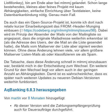
ListMonkey), bin am Ende aber bei mlmmj gelandet. Schon lange
bestehendes, kleines aber feines Projekt mit kaum
Abhängigkeiten, einfache Einrichtung über Textdateien, keine
Datenbankanbindung nötig. Genau mein Fall.
Da auch das ein Open-Source-Projekt ist, konnte ich dort nach
relativ kurzer Einarbeitungszeit das FROM:-Header-Munging
einbauen (
https://codeberg.org/mlmmj/mlmmj/issues/98
). Dabei
wird im Prinzip der Absender der Mails von der Mailingliste so
angepasst, dass die originale Mailadresse weiterhin erkennbar ist
(als die Adresse des Users, der die Mail an die Liste gesendet
hatte), die Mails vom Mailserver der Liste aber signiert werden
können. Ohne diese Änderung lehnen viele, vor allem größere
Mailserver Listen-Mails ab oder klassifizieren sie als Spam.
Die Tatsache, dass diese Änderung schnell in mlmmj einzubauen
war, bestärkt mich in der Entscheidung zum Wechsel. Ein weitere
Grund für den Wechsel liegt vor allem auch in der geringen
Anzahl an Abhängigkeiten. Damit ist es wahrscheinlicher, dass es
später nach weiteren Updates zu neueren Debian-Versionen
weiterhin funktioniert.
AqBanking 6.8.3 herausgegeben
Von
martin
vor
8 Monaten
hinzugefügt
Ab dieser Version wird die Zahlungsempfängerprüfung
auch für Daueraufträge durchgeführt.