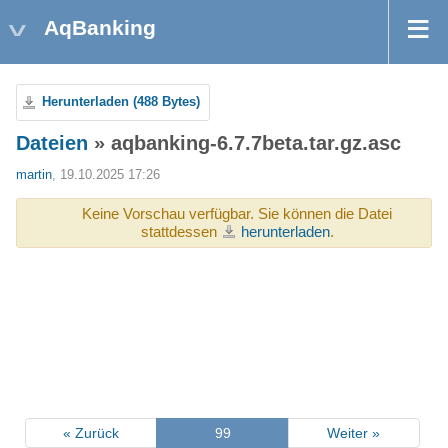
AqBanking
Herunterladen (488 Bytes)
Dateien
» aqbanking-6.7.7beta.tar.gz.asc
martin
, 19.10.2025 17:26
Keine Vorschau verfügbar. Sie können die Datei
stattdessen
herunterladen
.
« Zurück
99
Weiter »