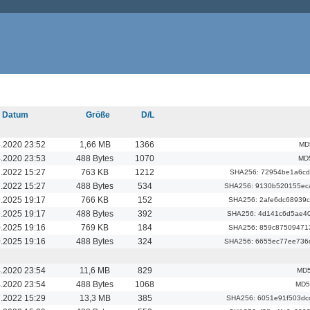
Datum
Größe
D/L
.2020 23:52
1,66 MB
1366
MD
.2020 23:53
488 Bytes
1070
MD5
.2022 15:27
763 KB
1212
SHA256: 72954be1a6cd
.2022 15:27
488 Bytes
534
SHA256: 9130b520155ec
.2025 19:17
766 KB
152
SHA256: 2afe6dc68939
.2025 19:17
488 Bytes
392
SHA256: 4d141c6d5ae4
.2025 19:16
769 KB
184
SHA256: 859c87509471
.2025 19:16
488 Bytes
324
SHA256: 6655ec77ee736
.2020 23:54
11,6 MB
829
MD5
.2020 23:54
488 Bytes
1068
MD5
.2022 15:29
13,3 MB
385
SHA256: 6051e91f503d