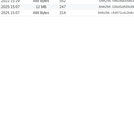
.2022 15:29
488 Bytes
552
SHA256: f3fbc4fa0c68
0.2025 15:07
12 MB
247
SHA256: 132ef1d520c0
0.2025 15:07
488 Bytes
314
SHA256: c5d571c412b8