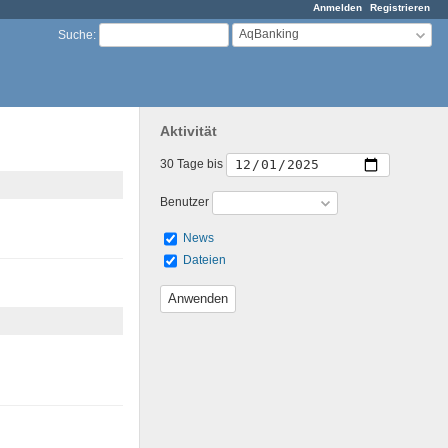
Anmelden
Registrieren
AqBanking
Suche
:
Aktivität
30 Tage bis
Benutzer
News
Dateien