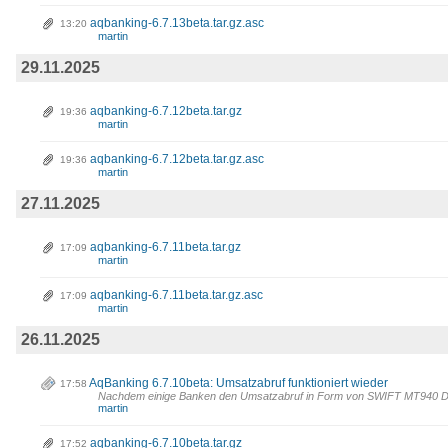
aqbanking-6.7.13beta.tar.gz.asc
13:20
martin
29.11.2025
aqbanking-6.7.12beta.tar.gz
19:36
martin
aqbanking-6.7.12beta.tar.gz.asc
19:36
martin
27.11.2025
aqbanking-6.7.11beta.tar.gz
17:09
martin
aqbanking-6.7.11beta.tar.gz.asc
17:09
martin
26.11.2025
AqBanking 6.7.10beta: Umsatzabruf funktioniert wieder
17:58
Nachdem einige Banken den Umsatzabruf in Form von SWIFT MT940 Datei
martin
aqbanking-6.7.10beta.tar.gz
17:52