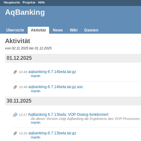
Hauptseite
Projekte
Hilfe
AqBanking
Übersicht
Aktivität
News
Wiki
Dateien
Aktivität
von 02.11.2025 bis 01.12.2025
01.12.2025
aqbanking-6.7.14beta.tar.gz
10:48
martin
aqbanking-6.7.14beta.tar.gz.asc
10:48
martin
30.11.2025
AqBanking 6.7.13beta: VOP-Dialog funktioniert
13:27
Ab dieser Version zeigt AqBanking die Ergebnisse des VOP-Prozesses (V
martin
aqbanking-6.7.13beta.tar.gz
13:20
martin